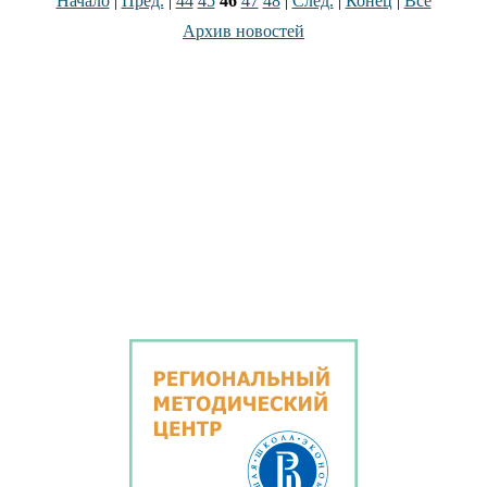
Начало
|
Пред.
|
44
45
46
47
48
|
След.
|
Конец
|
Все
Архив новостей