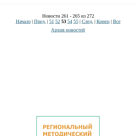
Новости 261 - 265 из 272
Начало
|
Пред.
|
51
52
53
54
55
|
След.
|
Конец
|
Все
Архив новостей