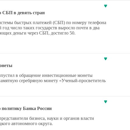
о СБП в девять стран
истемы быстрых платежей (СБП) по номеру телефона
й год число таких государств выросло почти в два
ющих деньги через СБП, достигло 50.
монеты
 выпустил в обращение инвестиционные монеты
и памятную серебряную монету «Ученый-просветитель
ю политику Банка России
редставители бизнеса, науки и органов власти
цкого автономного округа.