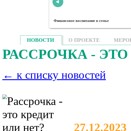
методических
Финансовое воспитание в семье
НОВОСТИ
О ПРОЕКТЕ
МЕРО
РАССРОЧКА - ЭТО
← к списку новостей
27.12.2023